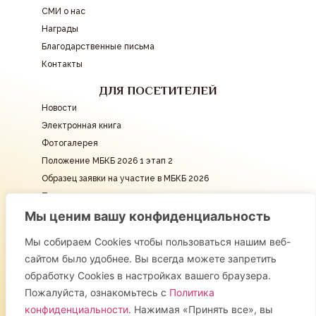
СМИ о нас
Награды
Благодарственные письма
Контакты
ДЛЯ ПОСЕТИТЕЛЕЙ
Новости
Электронная книга
Фотогалерея
Положение МБКБ 2026 1 этап 2
Образец заявки на участие в МБКБ 2026
Подать заявку
Мы ценим вашу конфиденциальность
КОНТАКТЫ
info@mbkb.ru
Мы собираем Cookies чтобы пользоваться нашим веб-
сайтом было удобнее. Вы всегда можете запретить
СОЦИАЛЬНЫЕ СЕТИ
обработку Cookies в настройках вашего браузера.
Пожалуйста, ознакомьтесь с
Политика
© 2016 -
2026
конфиденциальности
.
Нажимая «Принять все», вы
Международный Кремлёвский Кадетский