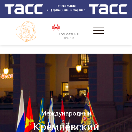
Генеральный
информационный партнер
Трансляция
online
Международный
Кремлёвский