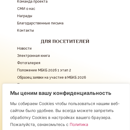
Команда проекта
СМИ о нас
Награды
Благодарственные письма
Контакты
ДЛЯ ПОСЕТИТЕЛЕЙ
Новости
Электронная книга
Фотогалерея
Положение МБКБ 2026 1 этап 2
Образец заявки на участие в МБКБ 2026
Подать заявку
Мы ценим вашу конфиденциальность
КОНТАКТЫ
info@mbkb.ru
Мы собираем Cookies чтобы пользоваться нашим веб-
сайтом было удобнее. Вы всегда можете запретить
СОЦИАЛЬНЫЕ СЕТИ
обработку Cookies в настройках вашего браузера.
Пожалуйста, ознакомьтесь с
Политика
© 2016 -
2026